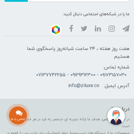
ما را در شبکه‌های اجتماعی دنبال کنید:
هفت روز هفته ، ۲۴ ساعت شبانه‌روز پاسخگوی شما
هستیم
شماره تماس:
۰۹۱۷۳۱۵۷۰۳۰ - 09129312300 - 07137742255
آدرس ایمیل:
info@ziluxe.co
درباره ما
تماس با ما
در شرکت
زیلوکس
، هدف ما ارائه تجربه ای منحصر به فرد در هر فنجان قهوه
است.
محصولات ما از دستگاه های اسپرسوساز تمام اتوماتیک برای لذت بردن از قهوه در