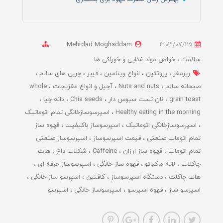
Mehrdad Moghaddam
1403/07/25
سلامت
خواص مواد غذایی و خوراکی ها
ریزمغز
پروتئین
انواع ویتامین
فیبر
چربی های سالم
صبحانه سالم
Nuts and nuts
آجیل و انواع مغزیجات
whole
grain toast
نان تست سبوس دار
Chia seeds
دانه چیا
Healthy eating in the morning
اسپرسوسازخانگی تمام اتوماتیک
اسپرسوسازخانگی اتوماتیک
اسپرسوساز باکیفیت
قهوه ساز
تمام اتومات صنعتی
قیمت اسپرسوساز
اسپرسوساز صنعتی
تمام اتومات
قهوه ساز ارزان
Caffeine
شکلات داغ
هات
چاکلات
لاته ماکیاتو
قهوه ساز خانگی
اسپرسوساز حرفه ای
هات چاکلت
دستگاه اسپرسوساز
کافئین
اسپرسو ساز خانگی
اسپرسو ساز
قهوه اسپرسو
اسپرسوساز خانگی
اسپرسو