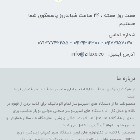
هفت روز هفته ، ۲۴ ساعت شبانه‌روز پاسخگوی شما
هستیم
شماره تماس:
۰۹۱۷۳۱۵۷۰۳۰ - 09129312300 - 07137742255
آدرس ایمیل:
info@ziluxe.co
درباره ما
در شرکت
زیلوکس
، هدف ما ارائه تجربه ای منحصر به فرد در هر فنجان قهوه
است.
محصولات ما از دستگاه های اسپرسوساز تمام اتوماتیک برای لذت بردن از قهوه در
خانه و محل کار ، تا دستگاه های اسپرسوساز صنعتی مولتی بویلر مناسب برای
رستوران ها، کافه ها، هتل ها، ادارات، اماکن ورزشی، نمایشگاه ها، سالن همایش و
اجلاس ها و... انواع گوناگونی را شامل می شود.
همچنین با تکیه بر تکنولوژی های نوین دستگاه های کمپانی زیلوکس دارای
امکاناتی همچون قابلیت برنامه ریزی سیستم خودکار شستشو و... هستند.