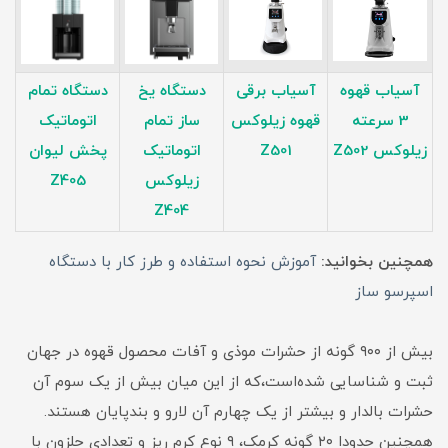
آسیاب قهوه
آسیاب برقی
دستگاه یخ
دستگاه تمام
3 سرعته
قهوه زیلوکس
ساز تمام
اتوماتیک
زیلوکس Z502
Z501
اتوماتیک
پخش لیوان
زیلوکس
Z405
Z404
همچنین بخوانید:
آموزش نحوه استفاده و طرز کار با دستگاه
اسپرسو ساز
بیش از ۹۰۰ گونه از حشرات موذی و آفات محصول قهوه در جهان
ثبت و شناسایی شده‌است،که از این میان بیش از یک سوم آن
حشرات بالدار و بیشتر از یک چهارم آن لارو و بندپایان هستند.
همچنین حدودا ۲۰ گونه کرمک، ۹ نوع کرم ریز و تعدادی حلزون با