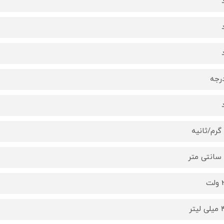
ت
یتر