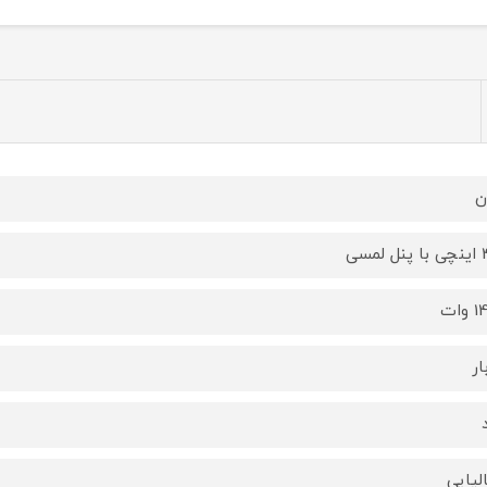
ن
لمسی
وات
الیایی