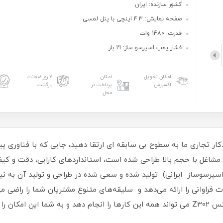
کشور سازنده: ایران
صفحه نمایش: 4.3 اینچی با پنل لمسی
قدرت: 1480 وات
فشار پمپ اسپرسو ساز: 19 بار
امکان تحویل
امکان
۷ روز ضمانت
اکسپرس
پرداخت در
بازگشت
محل
ار تجاری ما به سطوح بی سابقه ای ارتقا دهید، جایی که با فناوری پی
 های اسپرسوساز ایرانی) تولید شده و سعی شده در طراحی و تولید آن به
ات فراوانی را ارائه می‌دهد و سلیقه‌های متنوع مشتریان شما را راض
لاته مخملی یا یک کاپوچینوی غنی، دستگاه زیلوکس Z302 می تواند همه این کارها را انجام دهد 