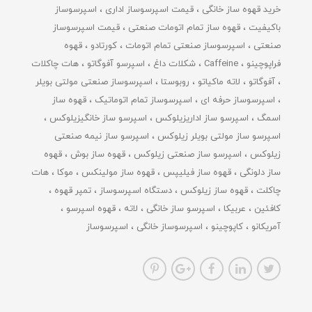
خرید قهوه ساز خانگی
قیمت اسپرسوساز اداری
اسپرسوساز
باکیفیت
قهوه ساز تمام اتومات صنعتی
قیمت اسپرسوساز
صنعتی
اسپرسوساز صنعتی تمام اتومات
کورتادو
قهوه
فراپوچینو
Caffeine
شکلات داغ
اسپرسو آفوگاتو
هات چاکلات
آفوگاتو
لاته ماکیاتو
روبوستا
اسپرسوساز صنعتی مولتی بویلر
اسپرسوساز حرفه ای
اسپرسوساز تمام اتوماتیک
قهوه ساز
اسمگ
اسپرسو ساز اداریزیلوکس
اسپرسو ساز خانگیزیلوکس
اسپرسو ساز مولتی بویلر زیلوکس
اسپرسو ساز نیمه صنعتی
زیلوکس
اسپرسو ساز صنعتی زیلوکس
قهوه ساز بوش
قهوه
ساز دلونگی
قهوه ساز فیلیپس
قهوه ساز مولینکس
موکا
هات
چاکلت
قهوه ساز زیلوکس
دستگاه اسپرسوساز
تمپر قهوه
کافئین
عربیکا
اسپرسو ساز خانگی
لاته
قهوه اسپرسو
آمریکانو
کاپوچینو
اسپرسوساز خانگی
اسپرسوساز