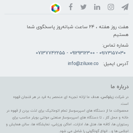
هفت روز هفته ، ۲۴ ساعت شبانه‌روز پاسخگوی شما
هستیم
شماره تماس:
۰۹۱۷۳۱۵۷۰۳۰ - 09129312300 - 07137742255
آدرس ایمیل:
info@ziluxe.co
درباره ما
در شرکت
زیلوکس
، هدف ما ارائه تجربه ای منحصر به فرد در هر فنجان قهوه
است.
محصولات ما از دستگاه های اسپرسوساز تمام اتوماتیک برای لذت بردن از قهوه در
خانه و محل کار ، تا دستگاه های اسپرسوساز صنعتی مولتی بویلر مناسب برای
رستوران ها، کافه ها، هتل ها، ادارات، اماکن ورزشی، نمایشگاه ها، سالن همایش و
اجلاس ها و... انواع گوناگونی را شامل می شود.