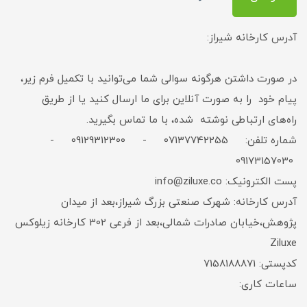
آدرس کارخانه شیراز:
در صورت داشتن هرگونه سوالی شما می‌توانید با تکمیل فرم زیر،
پیام خود را به صورت آنلاین برای ما ارسال کنید یا از طریق
راه‌های ارتباطی نوشته شده، با ما تماس بگیرید.
شماره تلفن: 07137742255 - 09129312300 -
09173157030
پست الکترونیک: info@ziluxe.co
آدرس کارخانه: شهرک صنعتی بزرگ شیراز،بعد از میدان
پژوهش،خیابان صادرات شمالی،بعد از فرعی 302 کارخانه زیلوکس
Ziluxe
کدپستی: 7158188871
ساعات کاری: