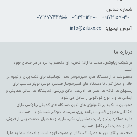
شماره تماس:
۰۹۱۷۳۱۵۷۰۳۰ - 09129312300 - 07137742255
آدرس ایمیل:
info@ziluxe.co
درباره ما
در شرکت
زیلوکس
، هدف ما ارائه تجربه ای منحصر به فرد در هر فنجان قهوه
است.
محصولات ما از دستگاه های اسپرسوساز تمام اتوماتیک برای لذت بردن از قهوه در
خانه و محل کار ، تا دستگاه های اسپرسوساز صنعتی مولتی بویلر مناسب برای
رستوران ها، کافه ها، هتل ها، ادارات، اماکن ورزشی، نمایشگاه ها، سالن همایش و
اجلاس ها و... انواع گوناگونی را شامل می شود.
همچنین با تکیه بر تکنولوژی های نوین دستگاه های کمپانی زیلوکس دارای
امکاناتی همچون قابلیت برنامه ریزی سیستم خودکار شستشو و... هستند.
ما به عملکرد برتر و رضایت مشتریان تاکید داریم و به دنبال خدمات پس از فروش
عالی و حمایت فنی کامل هستیم.
هدف ما ارتقای تجربه مصرف کنندگان در مصرف قهوه است و اعتماد شما به ما را