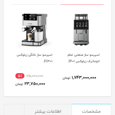
اسپرسو ساز صنعتی تمام
اسپرسو ساز خانگی زیلوکس
اسپر
اتوماتیک زیلوکس Z401
ZC301
302
5٪
25,000,000
1,743,000,000
مان
تومان
23,750,000
تومان
مشخصات
اطلاعات بیشتر