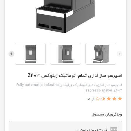
اسپرسو ساز اداری تمام اتوماتیک زیلوکس Z403
اسپرسو ساز اداری تمام اتوماتیک زیلوکسFully automatic industrial
espresso maker Z403
از 5
ویژگی‌های محصول
فروشنده: زیلوکس