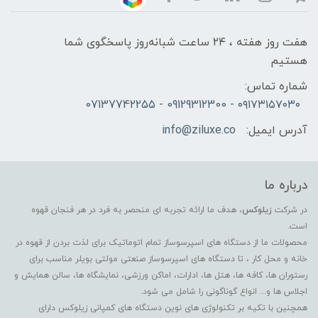
هفت روز هفته ، ۲۴ ساعت شبانه‌روز پاسخگوی شما
هستیم
شماره تماس:
۰۹۱۷۳۱۵۷۰۳۰ - 09129312300 - 07137742255
آدرس ایمیل:
info@ziluxe.co
درباره ما
در شرکت
زیلوکس
، هدف ما ارائه تجربه ای منحصر به فرد در هر فنجان قهوه
است.
محصولات ما از دستگاه های اسپرسوساز تمام اتوماتیک برای لذت بردن از قهوه در
خانه و محل کار ، تا دستگاه های اسپرسوساز صنعتی مولتی بویلر مناسب برای
رستوران ها، کافه ها، هتل ها، ادارات، اماکن ورزشی، نمایشگاه ها، سالن همایش و
اجلاس ها و... انواع گوناگونی را شامل می شود.
همچنین با تکیه بر تکنولوژی های نوین دستگاه های کمپانی زیلوکس دارای