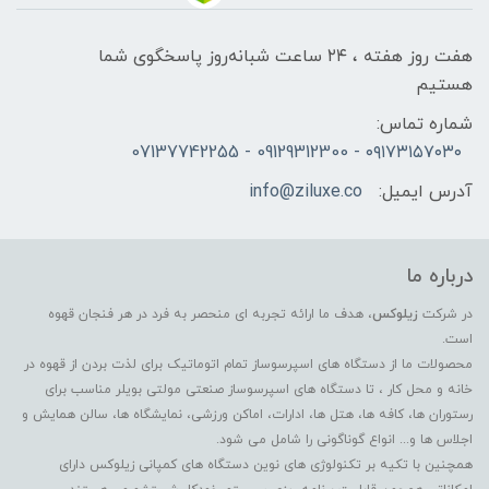
هفت روز هفته ، ۲۴ ساعت شبانه‌روز پاسخگوی شما
هستیم
شماره تماس:
۰۹۱۷۳۱۵۷۰۳۰ - 09129312300 - 07137742255
آدرس ایمیل:
info@ziluxe.co
درباره ما
در شرکت
زیلوکس
، هدف ما ارائه تجربه ای منحصر به فرد در هر فنجان قهوه
است.
محصولات ما از دستگاه های اسپرسوساز تمام اتوماتیک برای لذت بردن از قهوه در
خانه و محل کار ، تا دستگاه های اسپرسوساز صنعتی مولتی بویلر مناسب برای
رستوران ها، کافه ها، هتل ها، ادارات، اماکن ورزشی، نمایشگاه ها، سالن همایش و
اجلاس ها و... انواع گوناگونی را شامل می شود.
همچنین با تکیه بر تکنولوژی های نوین دستگاه های کمپانی زیلوکس دارای