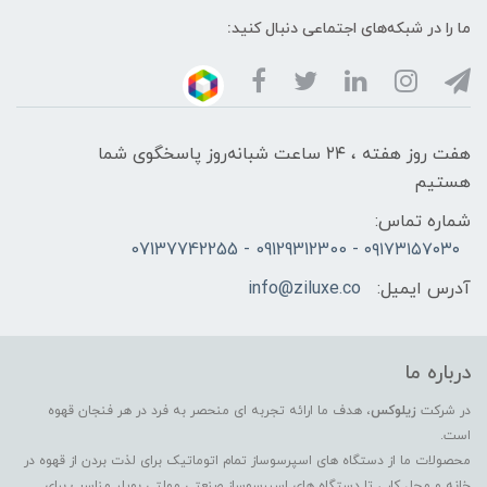
ما را در شبکه‌های اجتماعی دنبال کنید:
هفت روز هفته ، ۲۴ ساعت شبانه‌روز پاسخگوی شما
هستیم
شماره تماس:
۰۹۱۷۳۱۵۷۰۳۰ - 09129312300 - 07137742255
آدرس ایمیل:
info@ziluxe.co
درباره ما
در شرکت
زیلوکس
، هدف ما ارائه تجربه ای منحصر به فرد در هر فنجان قهوه
است.
محصولات ما از دستگاه های اسپرسوساز تمام اتوماتیک برای لذت بردن از قهوه در
خانه و محل کار ، تا دستگاه های اسپرسوساز صنعتی مولتی بویلر مناسب برای