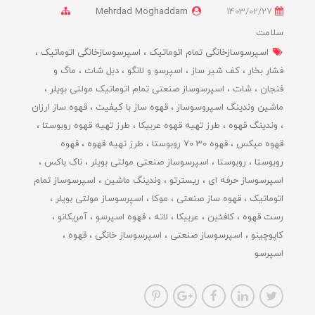
Mehrdad Moghaddam
1403/02/27
سلامت
اسپرسوسازخانگی تمام اتوماتیک
اسپرسوسازخانگی اتوماتیک
فشار بخار
کف شیر ساز
اسپرسو و لانگو
دبل شات
ماگ و
فنجان
شات
اسپرسوساز صنعتی تمام اتوماتیک مولتی بویلر
ماشین وندینگ اسپروسوساز
قهوه ساز با کیفیت
قهوه ساز ارزان
وندینگ قهوه
طرز تهیه قهوه عربیکا
طرز تهیه قهوه روبوستا
قهوه میکس
قهوه 30 70 روبوستا
طرز تهیه قهوه
قهوه
روبوستا
روبوستا
اسپرسوساز صنعتی مولتی بویلر
ناک باکس
اسپرسوساز حرفه ای
ریسترتو
وندینگ ماشین
اسپرسوساز تمام
اتوماتیک
قهوه ساز صنعتی
موکا
اسپرسوساز مولتی بویلر
رست قهوه
کافئین
عربیکا
لاته
قهوه اسپرسو
آمریکانو
کاپوچینو
اسپرسوساز صنعتی
اسپرسوساز خانگی
قهوه
اسپرسو