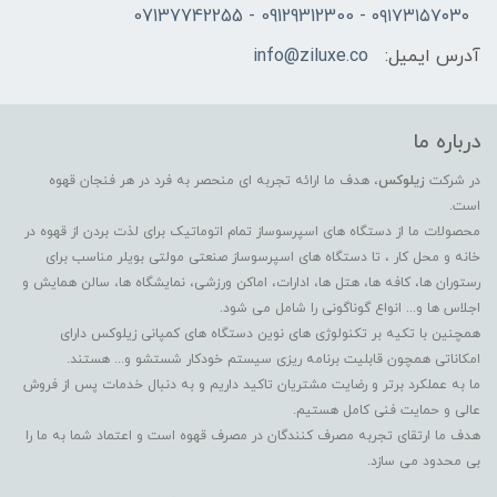
۰۹۱۷۳۱۵۷۰۳۰ - 09129312300 - 07137742255
آدرس ایمیل:
info@ziluxe.co
درباره ما
در شرکت
زیلوکس
، هدف ما ارائه تجربه ای منحصر به فرد در هر فنجان قهوه
است.
محصولات ما از دستگاه های اسپرسوساز تمام اتوماتیک برای لذت بردن از قهوه در
خانه و محل کار ، تا دستگاه های اسپرسوساز صنعتی مولتی بویلر مناسب برای
رستوران ها، کافه ها، هتل ها، ادارات، اماکن ورزشی، نمایشگاه ها، سالن همایش و
اجلاس ها و... انواع گوناگونی را شامل می شود.
همچنین با تکیه بر تکنولوژی های نوین دستگاه های کمپانی زیلوکس دارای
امکاناتی همچون قابلیت برنامه ریزی سیستم خودکار شستشو و... هستند.
ما به عملکرد برتر و رضایت مشتریان تاکید داریم و به دنبال خدمات پس از فروش
عالی و حمایت فنی کامل هستیم.
هدف ما ارتقای تجربه مصرف کنندگان در مصرف قهوه است و اعتماد شما به ما را
بی محدود می سازد.