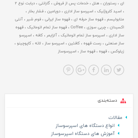
ای
رستوران
هتل
خدمات پس از فروش
گارانتی
دیابت نوع 2
اسید کلروژنیک
اسپرسو ساز اداری
دوپامین
فشار بخار
متابولیسم
قهوه ساز حرفه ای
قهوه ساز ایرانی
فوم شیر
آنتی
اکسیدان
چربی سوزی
Coffee
قهوه ساز تمام اتوماتیک
قهوه
ساز اداری
اسپرسو ساز تمام اتوماتیک
آلزایمر
کافه
اسپرسو
ساز صنعتی
رست قهوه
کافئین
اسپرسو ساز
لاته
کاپوچینو
زیلوکس
قهوه
قهوه ساز
اسپرسوساز
دسته‌بندی
مقالات
انواع دستگاه های اسپرسوساز
آموزش های دستگاه اسپرسوساز