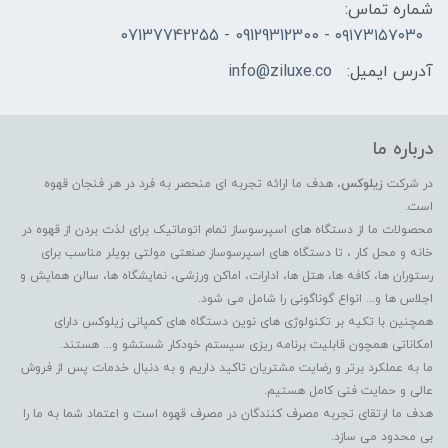
شماره تماس:
۰۹۱۷۳۱۵۷۰۳۰ - 09129312300 - 07137742255
آدرس ایمیل:
info@ziluxe.co
درباره ما
در شرکت
زیلوکس
، هدف ما ارائه تجربه ای منحصر به فرد در هر فنجان قهوه
است.
محصولات ما از دستگاه های اسپرسوساز تمام اتوماتیک برای لذت بردن از قهوه در
خانه و محل کار ، تا دستگاه های اسپرسوساز صنعتی مولتی بویلر مناسب برای
رستوران ها، کافه ها، هتل ها، ادارات، اماکن ورزشی، نمایشگاه ها، سالن همایش و
اجلاس ها و... انواع گوناگونی را شامل می شود.
همچنین با تکیه بر تکنولوژی های نوین دستگاه های کمپانی زیلوکس دارای
امکاناتی همچون قابلیت برنامه ریزی سیستم خودکار شستشو و... هستند.
ما به عملکرد برتر و رضایت مشتریان تاکید داریم و به دنبال خدمات پس از فروش
عالی و حمایت فنی کامل هستیم.
هدف ما ارتقای تجربه مصرف کنندگان در مصرف قهوه است و اعتماد شما به ما را
بی محدود می سازد.