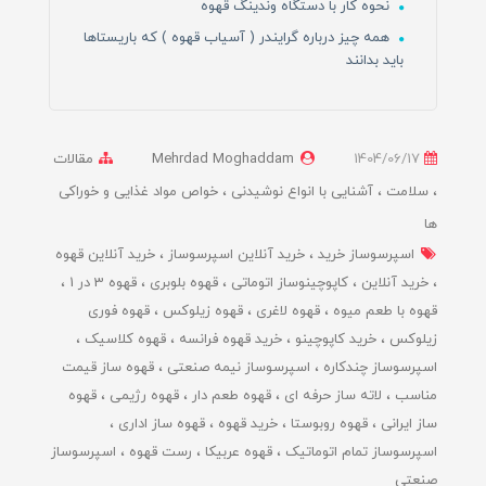
نحوه کار با دستگاه وندینگ قهوه
همه چیز درباره گرایندر ( آسیاب قهوه ) که باریستاها
باید بدانند
1404/06/17
Mehrdad Moghaddam
مقالات
سلامت
آشنایی با انواع نوشیدنی
خواص مواد غذایی و خوراکی
ها
اسپرسوساز خرید
خرید آنلاین اسپرسوساز
خرید آنلاین قهوه
خرید آنلاین
کاپوچینوساز اتوماتی
قهوه بلوبری
قهوه 3 در 1
قهوه با طعم میوه
قهوه لاغری
قهوه زیلوکس
قهوه فوری
زیلوکس
خرید کاپوچینو
خرید قهوه فرانسه
قهوه کلاسیک
اسپرسوساز چندکاره
اسپرسوساز نیمه صنعتی
قهوه ساز قیمت
مناسب
لاته ساز حرفه ای
قهوه طعم دار
قهوه رژیمی
قهوه
ساز ایرانی
قهوه روبوستا
خرید قهوه
قهوه ساز اداری
اسپرسوساز تمام اتوماتیک
قهوه عربیکا
رست قهوه
اسپرسوساز
صنعتی