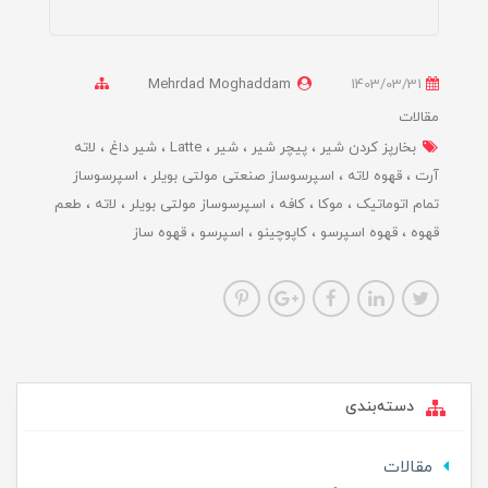
Mehrdad Moghaddam
1403/03/31
مقالات
بخارپز کردن شیر
پیچر شیر
شیر
Latte
شیر داغ
لاته
آرت
قهوه لاته
اسپرسوساز صنعتی مولتی بویلر
اسپرسوساز
تمام اتوماتیک
موکا
کافه
اسپرسوساز مولتی بویلر
لاته
طعم
قهوه
قهوه اسپرسو
کاپوچینو
اسپرسو
قهوه ساز
دسته‌بندی
مقالات