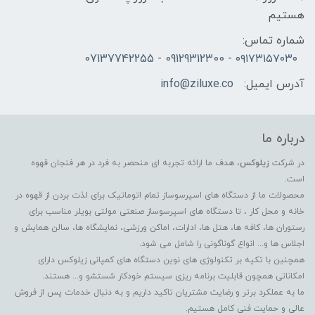
هستیم
شماره تماس:
۰۹۱۷۳۱۵۷۰۳۰ - 09129312300 - 07137742255
آدرس ایمیل:
info@ziluxe.co
درباره ما
در شرکت
زیلوکس
، هدف ما ارائه تجربه ای منحصر به فرد در هر فنجان قهوه
است.
محصولات ما از دستگاه های اسپرسوساز تمام اتوماتیک برای لذت بردن از قهوه در
خانه و محل کار ، تا دستگاه های اسپرسوساز صنعتی مولتی بویلر مناسب برای
رستوران ها، کافه ها، هتل ها، ادارات، اماکن ورزشی، نمایشگاه ها، سالن همایش و
اجلاس ها و... انواع گوناگونی را شامل می شود.
همچنین با تکیه بر تکنولوژی های نوین دستگاه های کمپانی زیلوکس دارای
امکاناتی همچون قابلیت برنامه ریزی سیستم خودکار شستشو و... هستند.
ما به عملکرد برتر و رضایت مشتریان تاکید داریم و به دنبال خدمات پس از فروش
عالی و حمایت فنی کامل هستیم.