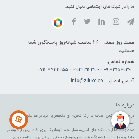
ما را در شبکه‌های اجتماعی دنبال کنید:
هفت روز هفته ، ۲۴ ساعت شبانه‌روز پاسخگوی شما
هستیم
شماره تماس:
۰۹۱۷۳۱۵۷۰۳۰ - 09129312300 - 07137742255
آدرس ایمیل:
info@ziluxe.co
درباره ما
در شرکت
زیلوکس
، هدف ما ارائه تجربه ای منحصر به فرد در هر فنجان قهوه
است.
محصولات ما از دستگاه های اسپرسوساز تمام اتوماتیک برای لذت بردن از قهوه در
خانه و محل کار ، تا دستگاه های اسپرسوساز صنعتی مولتی بویلر مناسب برای