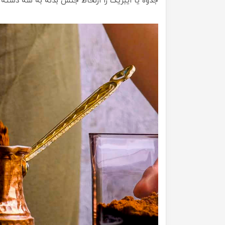
جذوه یا ایبریک را ازلحاظ جنس بدنه به سه دسته 