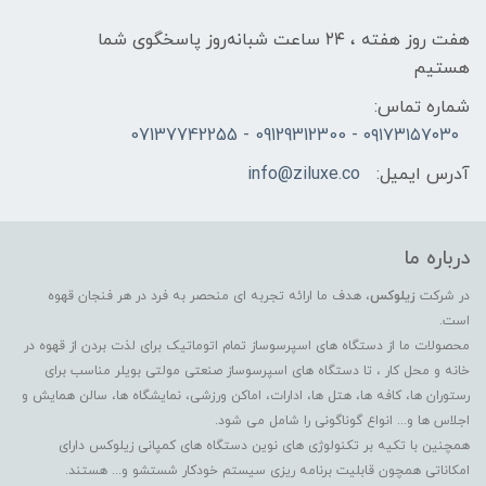
هفت روز هفته ، ۲۴ ساعت شبانه‌روز پاسخگوی شما
هستیم
شماره تماس:
۰۹۱۷۳۱۵۷۰۳۰ - 09129312300 - 07137742255
آدرس ایمیل:
info@ziluxe.co
درباره ما
در شرکت
زیلوکس
، هدف ما ارائه تجربه ای منحصر به فرد در هر فنجان قهوه
است.
محصولات ما از دستگاه های اسپرسوساز تمام اتوماتیک برای لذت بردن از قهوه در
خانه و محل کار ، تا دستگاه های اسپرسوساز صنعتی مولتی بویلر مناسب برای
رستوران ها، کافه ها، هتل ها، ادارات، اماکن ورزشی، نمایشگاه ها، سالن همایش و
اجلاس ها و... انواع گوناگونی را شامل می شود.
همچنین با تکیه بر تکنولوژی های نوین دستگاه های کمپانی زیلوکس دارای
امکاناتی همچون قابلیت برنامه ریزی سیستم خودکار شستشو و... هستند.