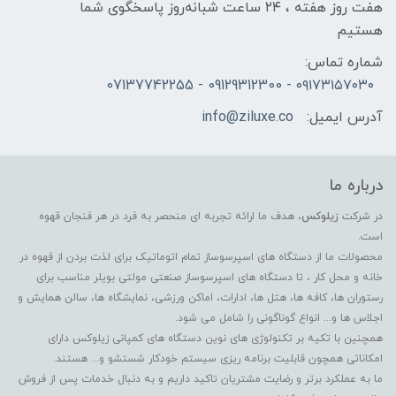
هفت روز هفته ، ۲۴ ساعت شبانه‌روز پاسخگوی شما
هستیم
شماره تماس:
۰۹۱۷۳۱۵۷۰۳۰ - 09129312300 - 07137742255
آدرس ایمیل:
info@ziluxe.co
درباره ما
در شرکت
زیلوکس
، هدف ما ارائه تجربه ای منحصر به فرد در هر فنجان قهوه
است.
محصولات ما از دستگاه های اسپرسوساز تمام اتوماتیک برای لذت بردن از قهوه در
خانه و محل کار ، تا دستگاه های اسپرسوساز صنعتی مولتی بویلر مناسب برای
رستوران ها، کافه ها، هتل ها، ادارات، اماکن ورزشی، نمایشگاه ها، سالن همایش و
اجلاس ها و... انواع گوناگونی را شامل می شود.
همچنین با تکیه بر تکنولوژی های نوین دستگاه های کمپانی زیلوکس دارای
امکاناتی همچون قابلیت برنامه ریزی سیستم خودکار شستشو و... هستند.
ما به عملکرد برتر و رضایت مشتریان تاکید داریم و به دنبال خدمات پس از فروش