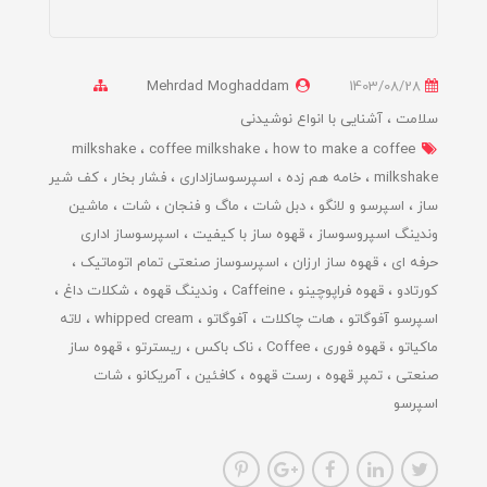
Mehrdad Moghaddam
1403/08/28
سلامت
آشنایی با انواع نوشیدنی
milkshake
coffee milkshake
how to make a coffee
milkshake
خامه هم زده
اسپرسوسازاداری
فشار بخار
کف شیر
ساز
اسپرسو و لانگو
دبل شات
ماگ و فنجان
شات
ماشین
وندینگ اسپروسوساز
قهوه ساز با کیفیت
اسپرسوساز اداری
حرفه ای
قهوه ساز ارزان
اسپرسوساز صنعتی تمام اتوماتیک
کورتادو
قهوه فراپوچینو
Caffeine
وندینگ قهوه
شکلات داغ
اسپرسو آفوگاتو
هات چاکلات
آفوگاتو
whipped cream
لاته
ماکیاتو
قهوه فوری
Coffee
ناک باکس
ریسترتو
قهوه ساز
صنعتی
تمپر قهوه
رست قهوه
کافئین
آمریکانو
شات
اسپرسو