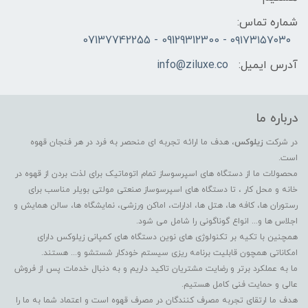
شماره تماس:
۰۹۱۷۳۱۵۷۰۳۰ - 09129312300 - 07137742255
آدرس ایمیل:
info@ziluxe.co
درباره ما
در شرکت
زیلوکس
، هدف ما ارائه تجربه ای منحصر به فرد در هر فنجان قهوه
است.
محصولات ما از دستگاه های اسپرسوساز تمام اتوماتیک برای لذت بردن از قهوه در
خانه و محل کار ، تا دستگاه های اسپرسوساز صنعتی مولتی بویلر مناسب برای
رستوران ها، کافه ها، هتل ها، ادارات، اماکن ورزشی، نمایشگاه ها، سالن همایش و
اجلاس ها و... انواع گوناگونی را شامل می شود.
همچنین با تکیه بر تکنولوژی های نوین دستگاه های کمپانی زیلوکس دارای
امکاناتی همچون قابلیت برنامه ریزی سیستم خودکار شستشو و... هستند.
ما به عملکرد برتر و رضایت مشتریان تاکید داریم و به دنبال خدمات پس از فروش
عالی و حمایت فنی کامل هستیم.
هدف ما ارتقای تجربه مصرف کنندگان در مصرف قهوه است و اعتماد شما به ما را