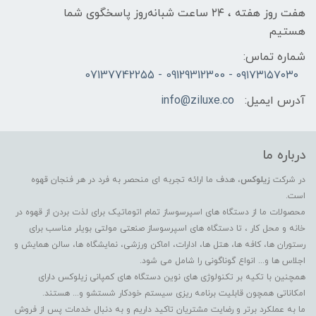
هفت روز هفته ، ۲۴ ساعت شبانه‌روز پاسخگوی شما
هستیم
شماره تماس:
۰۹۱۷۳۱۵۷۰۳۰ - 09129312300 - 07137742255
آدرس ایمیل:
info@ziluxe.co
درباره ما
در شرکت
زیلوکس
، هدف ما ارائه تجربه ای منحصر به فرد در هر فنجان قهوه
است.
محصولات ما از دستگاه های اسپرسوساز تمام اتوماتیک برای لذت بردن از قهوه در
خانه و محل کار ، تا دستگاه های اسپرسوساز صنعتی مولتی بویلر مناسب برای
رستوران ها، کافه ها، هتل ها، ادارات، اماکن ورزشی، نمایشگاه ها، سالن همایش و
اجلاس ها و... انواع گوناگونی را شامل می شود.
همچنین با تکیه بر تکنولوژی های نوین دستگاه های کمپانی زیلوکس دارای
امکاناتی همچون قابلیت برنامه ریزی سیستم خودکار شستشو و... هستند.
ما به عملکرد برتر و رضایت مشتریان تاکید داریم و به دنبال خدمات پس از فروش