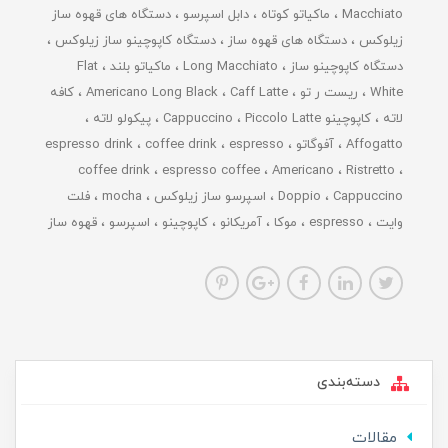
Macchiato
ماکیاتو کوتاه
دابل اسپرسو
دستگاه های قهوه ساز
زیلوکس
دستگاه های قهوه ساز
دستگاه کاپوچینو ساز زیلوکس
دستگاه کاپوچینو ساز
Long Macchiato
ماکیاتو بلند
Flat
White
ریست ر تو
Caff Latte
Americano Long Black
کافه
لاته
کاپوچینو Cappuccino
Piccolo Latte
پیکولو لاته
Affogatto
آفوگاتو
espresso
coffee drink
espresso drink
coffee drink
espresso coffee
Americano
Ristretto
Cappuccino
Doppio
اسپرسو ساز زیلوکس
mocha
فلت
وایت
espresso
موکا
آمریکانو
کاپوچینو
اسپرسو
قهوه ساز
دسته‌بندی
مقالات