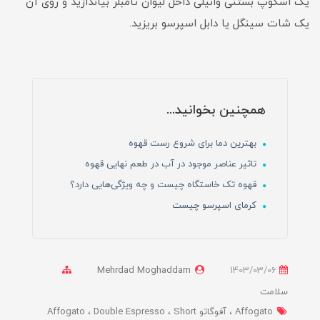
یک اسکوپ بستنی وانیلی داخل لیوان تامبلر بیاندازید و روی آن
یک شات سینگل یا دابل اسپرسو بریزید.
همچنین بخوانید...
بهترین دما برای شروع رست قهوه
تاثیر عناصر موجود در آب در طعم نهایی قهوه‌
قهوه تک خاستگاه چیست و چه ویژگی‌هایی دارد؟
کرمای اسپرسو چیست
Mehrdad Moghaddam
1403/03/06
سلامت
Affogato
آفوگاتو Affogato
Short
Double Espresso