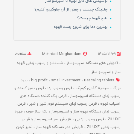
نوشیدنی های قابل تهیه با اسپرسو ساز
چنلینگ چیست و چطور از آن جلوگیری کنیم؟
طبع قهوه چیست؟
بهترین دما برای شروع رست قهوه
1405/01/29
Mehrdad Moghaddam
مقالات
آموزش های دستگاه اسپرسوساز
شستشو و رسوب زدایی قهوه
ساز و اسپرسو ساز
Descaling tablets
small investment
big profit
سود
بزرگ
سرمایه گذاری کوچک
قرص رسوب زدا
قرص تمیز کننده و
رسوب زدای دستگاه اسپرسوساز
قرص پاک کننده دستگاه های
آسیاب قهوه
قرص رسوب زدای سیستم فوم شیر و شیر
قرص
رسوب زدای دستگاه قهوه ساز و اسپرسوساز
لاته ساز حرف
قهوه
ZILUXE
قرص رسوب زدایی
افزایش عمر اسپرسوساز با قرص
رسوب زدایی ZILUXE
افزایش عمر دستگاه قهوه ساز
تمیز کردن