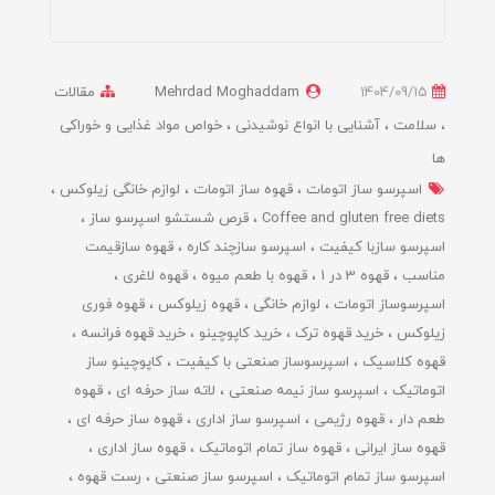
1404/09/15
Mehrdad Moghaddam
مقالات
سلامت
آشنایی با انواع نوشیدنی
خواص مواد غذایی و خوراکی
ها
اسپرسو ساز اتومات
قهوه ساز اتومات
لوازم خانگی زیلوکس
Coffee and gluten free diets
قرص شستشو اسپرسو ساز
اسپرسو سازبا کیفیت
اسپرسو سازچند کاره
قهوه سازقیمت
مناسب
قهوه 3 در 1
قهوه با طعم میوه
قهوه لاغری
اسپرسوساز اتومات
لوازم خانگی
قهوه زیلوکس
قهوه فوری
زیلوکس
خرید قهوه ترک
خرید کاپوچینو
خرید قهوه فرانسه
قهوه کلاسیک
اسپرسوساز صنعتی با کیفیت
کاپوچینو ساز
اتوماتیک
اسپرسو ساز نیمه صنعتی
لاته ساز حرفه ای
قهوه
طعم دار
قهوه رژیمی
اسپرسو ساز اداری
قهوه ساز حرفه ای
قهوه ساز ایرانی
قهوه ساز تمام اتوماتیک
قهوه ساز اداری
اسپرسو ساز تمام اتوماتیک
اسپرسو ساز صنعتی
رست قهوه