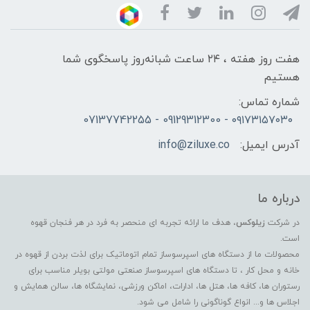
هفت روز هفته ، ۲۴ ساعت شبانه‌روز پاسخگوی شما
هستیم
شماره تماس:
۰۹۱۷۳۱۵۷۰۳۰ - 09129312300 - 07137742255
آدرس ایمیل:
info@ziluxe.co
درباره ما
در شرکت
زیلوکس
، هدف ما ارائه تجربه ای منحصر به فرد در هر فنجان قهوه
است.
محصولات ما از دستگاه های اسپرسوساز تمام اتوماتیک برای لذت بردن از قهوه در
خانه و محل کار ، تا دستگاه های اسپرسوساز صنعتی مولتی بویلر مناسب برای
رستوران ها، کافه ها، هتل ها، ادارات، اماکن ورزشی، نمایشگاه ها، سالن همایش و
اجلاس ها و... انواع گوناگونی را شامل می شود.