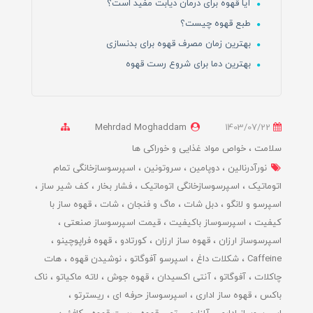
آیا قهوه برای درمان دیابت مفید است؟
طبع قهوه چیست؟
بهترین زمان مصرف قهوه برای بدنسازی
بهترین دما برای شروع رست قهوه
Mehrdad Moghaddam
1403/07/22
سلامت
خواص مواد غذایی و خوراکی ها
نورآدرنالین
دوپامین
سروتونین
اسپرسوسازخانگی تمام
اتوماتیک
اسپرسوسازخانگی اتوماتیک
فشار بخار
کف شیر ساز
اسپرسو و لانگو
دبل شات
ماگ و فنجان
شات
قهوه ساز با
کیفیت
اسپرسوساز باکیفیت
قیمت اسپرسوساز صنعتی
اسپرسوساز ارزان
قهوه ساز ارزان
کورتادو
قهوه فراپوچینو
Caffeine
شکلات داغ
اسپرسو آفوگاتو
نوشیدن قهوه
هات
چاکلات
آفوگاتو
آنتی اکسیدان
قهوه جوش
لاته ماکیاتو
ناک
باکس
قهوه ساز اداری
اسپرسوساز حرفه ای
ریسترتو