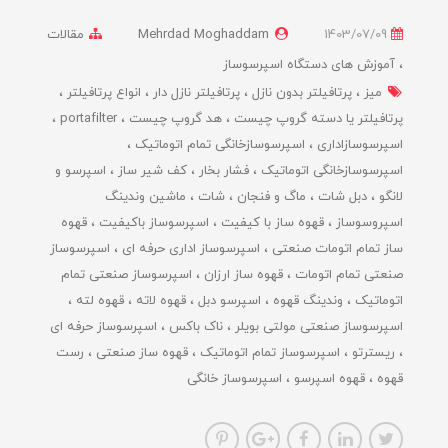
1403/07/09
Mehrdad Moghaddam
مقالات
آموزش های دستگاه اسپرسوساز
میز
پرتافیلتر بدون نازل
پرتافیلتر نازل دار
انواع پرتافیلتر
پرتافیلتر یا دسته گروپ چیست
هد گروپ چیست
portafilter
اسپرسوسازاداری
اسپرسوسازخانگی تمام اتوماتیک
اسپرسوسازخانگی اتوماتیک
فشار بخار
کف شیر ساز
اسپرسو و
لانگو
دبل شات
ماگ و فنجان
شات
ماشین وندینگ
اسپروسوساز
قهوه ساز با کیفیت
اسپرسوساز باکیفیت
قهوه
ساز تمام اتومات صنعتی
اسپرسوساز اداری حرفه ای
اسپرسوساز
صنعتی تمام اتومات
قهوه ساز ارزان
اسپرسوساز صنعتی تمام
اتوماتیک
وندینگ قهوه
اسپرسو دبل
قهوه لاته
قهوه لته
اسپرسوساز صنعتی مولتی بویلر
ناک باکس
اسپرسوساز حرفه ای
ریسترتو
اسپرسوساز تمام اتوماتیک
قهوه ساز صنعتی
رست
قهوه
قهوه اسپرسو
اسپرسوساز خانگی