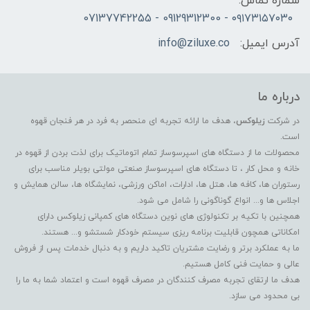
شماره تماس:
۰۹۱۷۳۱۵۷۰۳۰ - 09129312300 - 07137742255
آدرس ایمیل:
info@ziluxe.co
درباره ما
در شرکت
زیلوکس
، هدف ما ارائه تجربه ای منحصر به فرد در هر فنجان قهوه
است.
محصولات ما از دستگاه های اسپرسوساز تمام اتوماتیک برای لذت بردن از قهوه در
خانه و محل کار ، تا دستگاه های اسپرسوساز صنعتی مولتی بویلر مناسب برای
رستوران ها، کافه ها، هتل ها، ادارات، اماکن ورزشی، نمایشگاه ها، سالن همایش و
اجلاس ها و... انواع گوناگونی را شامل می شود.
همچنین با تکیه بر تکنولوژی های نوین دستگاه های کمپانی زیلوکس دارای
امکاناتی همچون قابلیت برنامه ریزی سیستم خودکار شستشو و... هستند.
ما به عملکرد برتر و رضایت مشتریان تاکید داریم و به دنبال خدمات پس از فروش
عالی و حمایت فنی کامل هستیم.
هدف ما ارتقای تجربه مصرف کنندگان در مصرف قهوه است و اعتماد شما به ما را
بی محدود می سازد.