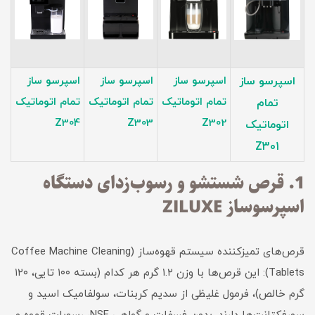
اسپرسو ساز
اسپرسو ساز
اسپرسو ساز
اسپرسو ساز
تمام اتوماتیک
تمام اتوماتیک
تمام اتوماتیک
تمام
Z304
Z303
Z302
اتوماتیک
Z301
1. قرص شستشو و رسوب‌زدای دستگاه
اسپرسوساز ZILUXE
قرص‌های تمیزکننده سیستم قهوه‌ساز (Coffee Machine Cleaning
Tablets): این قرص‌ها با وزن ۱.۲ گرم هر کدام (بسته ۱۰۰ تایی، ۱۲۰
گرم خالص)، فرمول غلیظی از سدیم کربنات، سولفامیک اسید و