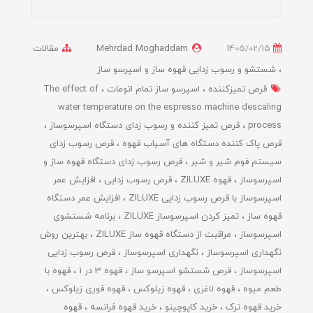
1405/02/15
Mehrdad Moghaddam
مقالات
شستشو و رسوب زدایی قهوه ساز و اسپرسو ساز
قرص تمیزکننده
اسپرسو ساز تمام اتومات
The effect of
water temperature on the espresso machine descaling
process
قرص تمیز کننده و رسوب زدای دستگاه اسپرسوساز
قرص پاک کننده دستگاه های آسیاب قهوه
قرص رسوب زدای
سیستم فوم شیر و شیر
قرص رسوب زدای دستگاه قهوه ساز و
اسپرسوساز
قهوه ZILUXE
قرص رسوب زدایی
افزایش عمر
اسپرسوساز با قرص رسوب زدایی ZILUXE
افزایش عمر دستگاه
قهوه ساز
تمیز کردن اسپرسوساز ZILUXE
برنامه شستشوی
اسپرسوساز
مراقبت از دستگاه قهوه ساز ZILUXE
بهترین روش
نگهداری اسپرسوساز
نگهداری اسپرسوساز
قرص رسوب زدایی
اسپرسوساز
قرص شستشو اسپرسو ساز
قهوه 3 در 1
قهوه با
طعم میوه
قهوه لاغری
قهوه زیلوکس
قهوه فوری زیلوکس
خرید قهوه ترک
خرید کاپوچینو
خرید قهوه فرانسه
قهوه