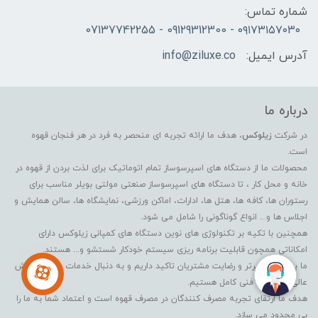
شماره تماس:
۰۹۱۷۳۱۵۷۰۳۰ - 09129312300 - 07137742255
آدرس ایمیل:
info@ziluxe.co
درباره ما
در شرکت
زیلوکس
، هدف ما ارائه تجربه ای منحصر به فرد در هر فنجان قهوه
است.
محصولات ما از دستگاه های اسپرسوساز تمام اتوماتیک برای لذت بردن از قهوه در
خانه و محل کار ، تا دستگاه های اسپرسوساز صنعتی مولتی بویلر مناسب برای
رستوران ها، کافه ها، هتل ها، ادارات، اماکن ورزشی، نمایشگاه ها، سالن همایش و
اجلاس ها و... انواع گوناگونی را شامل می شود.
همچنین با تکیه بر تکنولوژی های نوین دستگاه های کمپانی زیلوکس دارای
امکاناتی همچون قابلیت برنامه ریزی سیستم خودکار شستشو و... هستند.
ما به عملکرد برتر و رضایت مشتریان تاکید داریم و به دنبال خدمات پس از فروش
عالی و حمایت فنی کامل هستیم.
هدف ما ارتقای تجربه مصرف کنندگان در مصرف قهوه است و اعتماد شما به ما را
بی محدود می سازد.