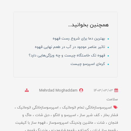
همچنین بخوانید...
بهترین دما برای شروع رست قهوه
تاثیر عناصر موجود در آب در طعم نهایی قهوه‌
قهوه تک خاستگاه چیست و چه ویژگی‌هایی دارد؟
کرمای اسپرسو چیست
Mehrdad Moghaddam
1403/03/03
سلامت
اسپرسوسازخانگی تمام اتوماتیک
اسپرسوسازخانگی اتوماتیک
فشار بخار
کف شیر ساز
اسپرسو و لانگو
دبل شات
ماگ و
فنجان
شات
ماشین وندینگ اسپروسوساز
قهوه ساز با کیفیت
قهوه ساز ارزان
کورتادو
قهوه فراپوچینو
وندینگ قهوه