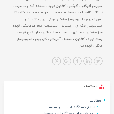
اسپرسو آفوگاتو
آفوگاتو
کافئین قهوه
نسکافه گلد و کلاسیک
نسکافه کلاسیک
nescafe classic
nescafe gold
نسکافه گلد
قهوه فوری
اسپرسوساز صنعتی مولتی بویلر
ناک باکس
اسپرسوساز حرفه ای
ریسترتو
اسپرسوساز تمام اتوماتیک
قهوه
ساز صنعتی
پودر قهوه
اسپرسوساز مولتی بویلر
تمپر قهوه
رست قهوه
کافئین
نستله
آمریکانو
کاپوچینو
اسپرسوساز
خانگی
قهوه ساز
دسته‌بندی
مقالات
انواع دستگاه های اسپرسوساز
آموزش های دستگاه اسپرسوساز