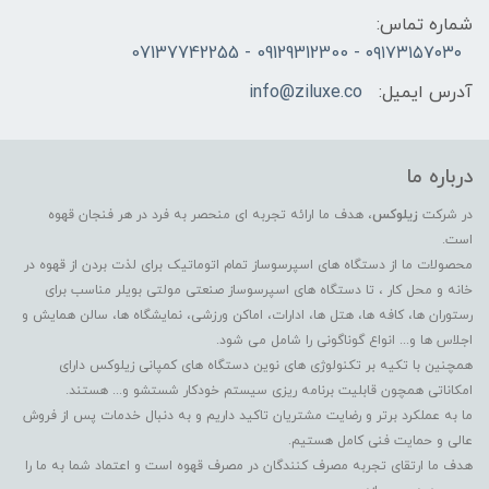
شماره تماس:
۰۹۱۷۳۱۵۷۰۳۰ - 09129312300 - 07137742255
آدرس ایمیل:
info@ziluxe.co
درباره ما
در شرکت
زیلوکس
، هدف ما ارائه تجربه ای منحصر به فرد در هر فنجان قهوه
است.
محصولات ما از دستگاه های اسپرسوساز تمام اتوماتیک برای لذت بردن از قهوه در
خانه و محل کار ، تا دستگاه های اسپرسوساز صنعتی مولتی بویلر مناسب برای
رستوران ها، کافه ها، هتل ها، ادارات، اماکن ورزشی، نمایشگاه ها، سالن همایش و
اجلاس ها و... انواع گوناگونی را شامل می شود.
همچنین با تکیه بر تکنولوژی های نوین دستگاه های کمپانی زیلوکس دارای
امکاناتی همچون قابلیت برنامه ریزی سیستم خودکار شستشو و... هستند.
ما به عملکرد برتر و رضایت مشتریان تاکید داریم و به دنبال خدمات پس از فروش
عالی و حمایت فنی کامل هستیم.
هدف ما ارتقای تجربه مصرف کنندگان در مصرف قهوه است و اعتماد شما به ما را