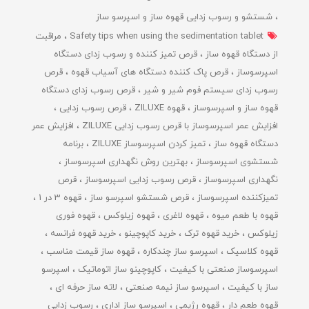
شستشو و رسوب زدایی قهوه ساز و اسپرسو ساز
Safety tips when using the sedimentation tablet
مراقبت
از دستگاه قهوه ساز
قرص تمیز کننده و رسوب زدای دستگاه
اسپرسوساز
قرص پاک کننده دستگاه های آسیاب قهوه
قرص
رسوب زدای سیستم فوم شیر و شیر
قرص رسوب زدای دستگاه
قهوه ساز و اسپرسوساز
قهوه ZILUXE
قرص رسوب زدایی
افزایش عمر اسپرسوساز با قرص رسوب زدایی ZILUXE
افزایش عمر
دستگاه قهوه ساز
تمیز کردن اسپرسوساز ZILUXE
برنامه
شستشوی اسپرسوساز
بهترین روش نگهداری اسپرسوساز
نگهداری اسپرسوساز
قرص رسوب زدایی اسپرسوساز
قرص
تمیزکننده اسپرسوساز
قرص شستشو اسپرسو ساز
قهوه 3 در 1
قهوه با طعم میوه
قهوه لاغری
قهوه زیلوکس
قهوه فوری
زیلوکس
خرید قهوه ترک
خرید کاپوچینو
خرید قهوه فرانسه
قهوه کلاسیک
اسپرسو ساز چندکاره
قهوه ساز قیمت مناسب
اسپرسوساز صنعتی با کیفیت
کاپوچینو ساز اتوماتیک
اسپرسو
ساز با کیفیت
اسپرسو ساز نیمه صنعتی
لاته ساز حرفه ای
قهوه طعم دار
قهوه رژیمی
اسپرسو ساز اداری
رسوب زدایی