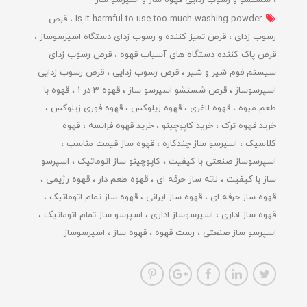
شستشو و رسوب زدایی قهوه ساز و اسپرسو ساز
Is it harmful to use too much washing powder
قرص
رسوب زدای
قرص تمیز کننده و رسوب زدای دستگاه اسپرسوساز
قرص پاک کننده دستگاه های آسیاب قهوه
قرص رسوب زدای
سیستم فوم شیر و شیر
قرص رسوب زدایی
قرص رسوب زدایی
اسپرسوساز
قرص شستشو اسپرسو ساز
قهوه 3 در 1
قهوه با
طعم میوه
قهوه لاغری
قهوه زیلوکس
قهوه فوری زیلوکس
خرید قهوه ترک
خرید کاپوچینو
خرید قهوه فرانسه
قهوه
کلاسیک
اسپرسو ساز چندکاره
قهوه ساز قیمت مناسب
اسپرسوساز صنعتی با کیفیت
کاپوچینو ساز اتوماتیک
اسپرسو
ساز با کیفیت
لاته ساز حرفه ای
قهوه طعم دار
قهوه رژیمی
قهوه ساز حرفه ای
قهوه ساز ایرانی
قهوه ساز تمام اتوماتیک
قهوه ساز اداری
اسپرسوساز اداری
اسپرسو ساز تمام اتوماتیک
اسپرسو ساز صنعتی
رست قهوه
قهوه ساز
اسپرسوساز