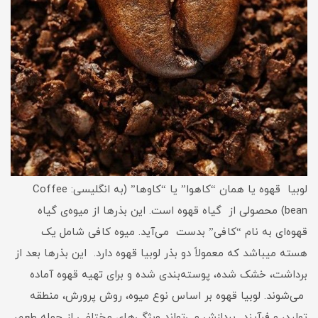
لوبیا قهوه یا همان “کاهوا” یا “کاوها” (به انگلیسی: Coffee
bean) محصولی از گیاه قهوه است. این بذرها از میوه‌ی گیاه
قهوه‌ای به نام “کافی” بدست می‌آید. میوه کافی شامل یک
هسته میباشد که معمولاً دو بذر لوبیا قهوه دارد. این بذرها بعد از
برداشت، خشک شده، پوسته‌بندی شده و برای تهیه قهوه آماده
می‌شوند. لوبیا قهوه بر اساس نوع میوه، روش پرورش، منطقه
تولید، و فرآیند پردازش می‌تواند ویژگی‌های مختلفی از جمله طعم،