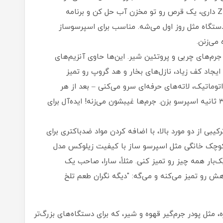
اگر قهوه ساز تمام اتوماتیک زیلوکس مدل Z303 داری، یک قرص رو تو مخزن آب حل کن و برنامه
 فعال کن – در عرض ۲۰ دقیقه، دستگاه مثل روز اول می‌شه. مناسب برای اسپرسوساز
جرم‌های چربی و پروتئین شیر. این‌ها حاوی آنزیم‌های
یجاد کف زیاد، نازل‌های بخار و هد گروپ رو تمیز
توماتیک، لاته‌های حرفه‌ای سرو می‌کنی – بعد از هر
شیفت، یک قرص جرم‌گیر بذار تو فیلتر کور و ۳۰ ثانیه اسپرسو بزن. جرم‌ها غیبشون می‌زنه! ایده‌آل برای
رکیبی از دو مورد بالا، با اضافه کردن مواد ضدباکتری برای
 کوچک خانگی مثل اسپرسو ساز با کیفیت زیلوکس مدل
یک‌بار همه چیز رو تمیز کنی. مثلاً، سارا، صاحب یک
ش رو تمیز می‌کنه و می‌گه: "دیگه نگران طعم تلخ
 مثل پودر جرم‌گیر قهوه و شیر، که برای دستگاه‌های بزرگ‌تر