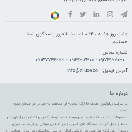
ما را در شبکه‌های اجتماعی دنبال کنید:
هفت روز هفته ، ۲۴ ساعت شبانه‌روز پاسخگوی شما
هستیم
شماره تماس:
۰۹۱۷۳۱۵۷۰۳۰ - 09129312300 - 07137742255
آدرس ایمیل:
info@ziluxe.co
درباره ما
در شرکت
زیلوکس
، هدف ما ارائه تجربه ای منحصر به فرد در هر فنجان قهوه
است.
محصولات ما از دستگاه های اسپرسوساز تمام اتوماتیک برای لذت بردن از قهوه در
خانه و محل کار ، تا دستگاه های اسپرسوساز صنعتی مولتی بویلر مناسب برای
رستوران ها، کافه ها، هتل ها، ادارات، اماکن ورزشی، نمایشگاه ها، سالن همایش و