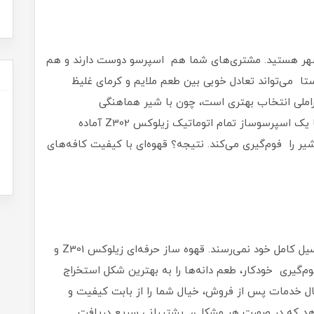
ر هستید. مشتری‌های شما هم اسپرسو دوست دارند و هم
سپرسو، ترکیب 70% عربیکا و 30% روبوستا می‌تواند تعادل خوبی بین طعم ملایم و کرمای غلیظ
اراملی انتخاب بهتری است، چون با شیر هماهنگی
فوق‌العاده‌ای دارد. حالا تصور کنید این قهوه‌ها را با یک اسپرسوساز تمام اتوماتیک زیلوکس Z302 آماده
شیر را فوم‌گیری می‌کند. نتیجه؟ قهوه‌ای با کیفیت کافه‌های
حتی بهترین دانه‌ها بدون دستگاه مناسب به پتانسیل کامل خود نمی‌رسند. قهوه ساز حرفه‌ای زیلوکس Z301 و
، فشار 15 بار و سیستم فوم‌گیری خودکار، طعم دانه‌ها را به بهترین شکل استخراج
ند. این دستگاه‌ها با گارانتی 12 ماهه و 5 سال خدمات پس از فروش، خیال شما را از بابت کیفیت و
‌دهد که در صورت هر مشکلی، پشتیبانی سریع دریافت