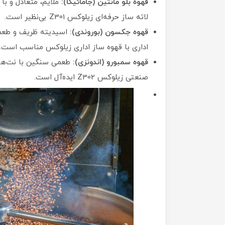
قهوه بلو مانتین (جامائیکا):
ملایم، متعادل و با 
لاته ساز حرفه‌ای زیلوکس Z301 بی‌نظیر است.
قهوه جکسون (بوروندی):
اسیدیته ظریف و طعم
اداری با قهوه ساز اداری زیلوکس مناسب است.
قهوه سمبورو (اندونزی):
طعمی سنگین با نت‌های
صنعتی زیلوکس Z302 ایده‌آل است.