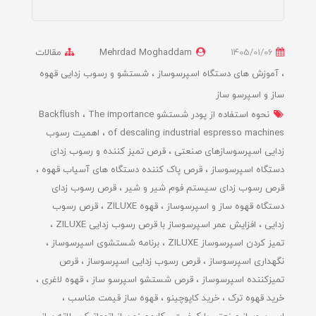
1405/01/06
Mehrdad Moghaddam
مقالات
آموزش های دستگاه اسپرسوساز
شستشو و رسوب زدایی قهوه
ساز و اسپرسو ساز
نحوه استفاده از پودر شستشو Backflush
The importance
of descaling industrial espresso machines
اهمیت رسوب
زدایی اسپرسوسازهای صنعتی
قرص تمیز کننده و رسوب زدای
دستگاه اسپرسوساز
قرص پاک کننده دستگاه های آسیاب قهوه
قرص رسوب زدای سیستم فوم شیر و شیر
قرص رسوب زدای
دستگاه قهوه ساز و اسپرسوساز
قهوه ZILUXE
قرص رسوب
زدایی
افزایش عمر اسپرسوساز با قرص رسوب زدایی ZILUXE
تمیز کردن اسپرسوساز ZILUXE
برنامه شستشوی اسپرسوساز
نگهداری اسپرسوساز
قرص رسوب زدایی اسپرسوساز
قرص
تمیزکننده اسپرسوساز
قرص شستشو اسپرسو ساز
قهوه لاغری
خرید قهوه ترک
خرید کاپوچینو
قهوه ساز قیمت مناسب