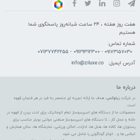
هفت روز هفته ، ۲۴ ساعت شبانه‌روز پاسخگوی شما
هستیم
شماره تماس:
۰۹۱۷۳۱۵۷۰۳۰ - 09129312300 - 07137742255
آدرس ایمیل:
info@ziluxe.co
درباره ما
در شرکت
زیلوکس
، هدف ما ارائه تجربه ای منحصر به فرد در هر فنجان قهوه
است.
محصولات ما از دستگاه های اسپرسوساز تمام اتوماتیک برای لذت بردن از قهوه در
خانه و محل کار ، تا دستگاه های اسپرسوساز صنعتی مولتی بویلر مناسب برای
رستوران ها، کافه ها، هتل ها، ادارات، اماکن ورزشی، نمایشگاه ها، سالن همایش و
اجلاس ها و... انواع گوناگونی را شامل می شود.