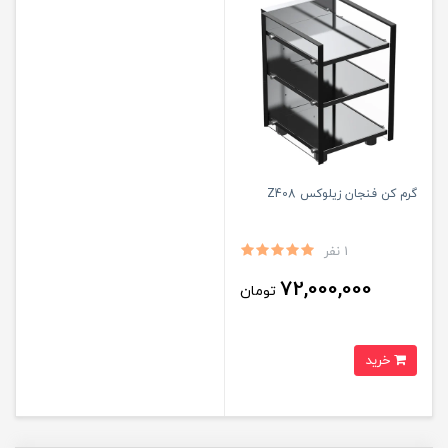
گرم کن فنجان زیلوکس Z408
1 نفر
72,000,000
تومان
خرید