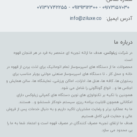
۰۹۱۷۳۱۵۷۰۳۰ - 09129312300 - 07137742255
آدرس ایمیل:
info@ziluxe.co
درباره ما
در شرکت
زیلوکس
، هدف ما ارائه تجربه ای منحصر به فرد در هر فنجان قهوه
است.
محصولات ما از دستگاه های اسپرسوساز تمام اتوماتیک برای لذت بردن از قهوه در
خانه و محل کار ، تا دستگاه های اسپرسوساز صنعتی مولتی بویلر مناسب برای
رستوران ها، کافه ها، هتل ها، ادارات، اماکن ورزشی، نمایشگاه ها، سالن همایش و
اجلاس ها و... انواع گوناگونی را شامل می شود.
همچنین با تکیه بر تکنولوژی های نوین دستگاه های کمپانی زیلوکس دارای
امکاناتی همچون قابلیت برنامه ریزی سیستم خودکار شستشو و... هستند.
ما به عملکرد برتر و رضایت مشتریان تاکید داریم و به دنبال خدمات پس از فروش
عالی و حمایت فنی کامل هستیم.
هدف ما ارتقای تجربه مصرف کنندگان در مصرف قهوه است و اعتماد شما به ما را
بی محدود می سازد.