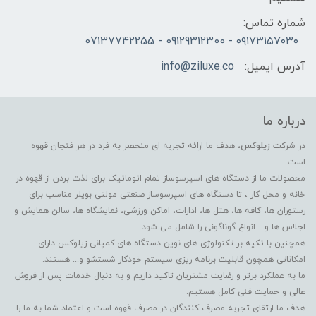
شماره تماس:
۰۹۱۷۳۱۵۷۰۳۰ - 09129312300 - 07137742255
آدرس ایمیل:
info@ziluxe.co
درباره ما
در شرکت
زیلوکس
، هدف ما ارائه تجربه ای منحصر به فرد در هر فنجان قهوه
است.
محصولات ما از دستگاه های اسپرسوساز تمام اتوماتیک برای لذت بردن از قهوه در
خانه و محل کار ، تا دستگاه های اسپرسوساز صنعتی مولتی بویلر مناسب برای
رستوران ها، کافه ها، هتل ها، ادارات، اماکن ورزشی، نمایشگاه ها، سالن همایش و
اجلاس ها و... انواع گوناگونی را شامل می شود.
همچنین با تکیه بر تکنولوژی های نوین دستگاه های کمپانی زیلوکس دارای
امکاناتی همچون قابلیت برنامه ریزی سیستم خودکار شستشو و... هستند.
ما به عملکرد برتر و رضایت مشتریان تاکید داریم و به دنبال خدمات پس از فروش
عالی و حمایت فنی کامل هستیم.
هدف ما ارتقای تجربه مصرف کنندگان در مصرف قهوه است و اعتماد شما به ما را