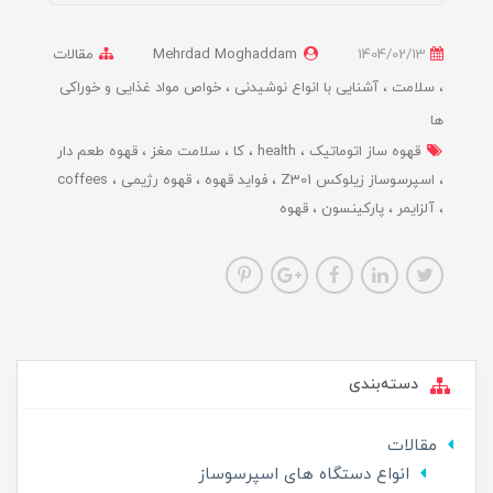
1404/02/13
Mehrdad Moghaddam
مقالات
سلامت
آشنایی با انواع نوشیدنی
خواص مواد غذایی و خوراکی
ها
قهوه ساز اتوماتیک
health
کا
سلامت مغز
قهوه طعم دار
اسپرسوساز زیلوکس Z301
فواید قهوه
قهوه رژیمی
coffees
آلزایمر
پارکینسون
قهوه
دسته‌بندی
مقالات
انواع دستگاه های اسپرسوساز