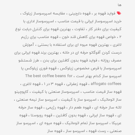
ها
فواید قهوه بر
قهوه دارچینی
مقایسه اسپرسوساز زیلوک
خرید اسپرسوساز ایرانی با قیمت مناسب
اسپرسوساز اداری با
کیفیت برای دفتر کار
تفاوت
بهترین قهوه برای کنترل دیابت نوع
2
خواص قهوه برای کاهش قند خون
قهوه مناسب برای رژیم
لاغری
بهترین قهوه میوه ای برای استفاده با بستنی
آموزش
درست کردن آفوگاتو حرفه ای در خانه
بهترین برند قهوه ایرانی برای
مصرف روزانه
فواید قهوه بدون کافئین برای بدن
طرز شستشو
اسپرسوساز با قرص مخصوص زیلوکس
قهوه فوری زیلوکس یا
اسپرسو ساز کدام بهتر است
The best coffee beans for
affogato coffees
قهوه زعفرانی
قهوه 3 در 1
قهوه لاغری
قهوه ساز قیمت مناسب
اسپرسوساز صنعتی با کیفیت
کاپوچینو
ساز اتوماتیک
اسپرسو ساز با کیفیت
اسپرسو ساز نیمه صنعتی
لاته ساز حرفه ای
قهوه طعم دار
قهوه رژیمی
قهوه ساز حرفه
ای
قهوه ساز ایرانی
قهوه بدون کافئین
قهوه روبوستا
قهوه
عربیکا
اسپرسو ساز تمام اتوماتیک
قهوه میوه ای
اسپرسو ساز
صنعتی
رست قهوه
اسپرسو ساز
قهوه ساز