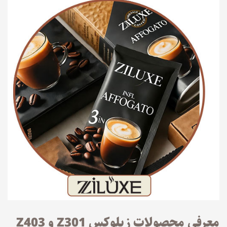
معرفی محصولات زیلوکس Z301 و Z403