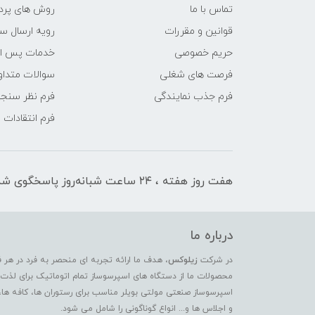
تماس با ما
روش های پرد
قوانین و مقررات
رویه ارسال س
حریم خصوصی
خدمات پس ا
فرصت های شغلی
سوالات متداو
فرم جذب نمایندگی
فرم نظر سنج
فرم انتقادات
هفت روز هفته ، ۲۴ ساعت شبانه‌روز پاسخگوی شما هستیم
درباره ما
در شرکت
زیلوکس
، هدف ما ارائه تجربه ای منحصر به فرد در هر 
محصولات ما از دستگاه های اسپرسوساز تمام اتوماتیک برای لذت بر
اسپرسوساز صنعتی مولتی بویلر مناسب برای رستوران ها، کافه ها،
و اجلاس ها و... انواع گوناگونی را شامل می شود.