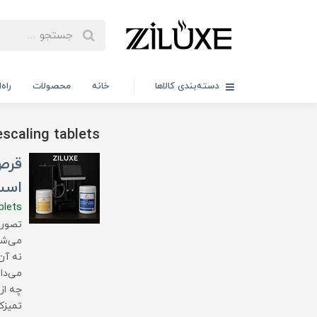
دسته‌بندی کالاها
خانه
محصولات
راه
scaling tablets
قرص
است
blets
تصور 
می‌شو
نه آن
می‌دا
چه از
تمیزک