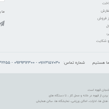
اخت
فارش
ما ر
ز فروش
ل
ی
 و شکایت
شماره تماس:
۰۹۱۷۳۱۵۷۰۳۰ - 09129312300 - 07137742255
فنجان قهوه است.
دن از قهوه در خانه و محل کار ، تا دستگاه های
 هتل ها، ادارات، اماکن ورزشی، نمایشگاه ها، سالن همایش