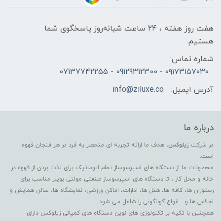
هفت روز هفته ، ۲۴ ساعت شبانه‌روز پاسخگوی شما
هستیم
شماره تماس:
۰۹۱۷۳۱۵۷۰۳۰ - 09129312300 - 07137742255
آدرس ایمیل:
info@ziluxe.co
درباره ما
در شرکت
زیلوکس
، هدف ما ارائه تجربه ای منحصر به فرد در هر فنجان قهوه
است.
محصولات ما از دستگاه های اسپرسوساز تمام اتوماتیک برای لذت بردن از قهوه در
خانه و محل کار ، تا دستگاه های اسپرسوساز صنعتی مولتی بویلر مناسب برای
رستوران ها، کافه ها، هتل ها، ادارات، اماکن ورزشی، نمایشگاه ها، سالن همایش و
اجلاس ها و... انواع گوناگونی را شامل می شود.
همچنین با تکیه بر تکنولوژی های نوین دستگاه های کمپانی زیلوکس دارای