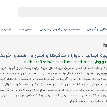
‌اندازی و آموزش
خدمات پس از فروش و گارانتی
تماس با ما
درباره ما
It
وه ایتالیا ، لاوازا ، ساکوئلا و ایلی و راهنمای خرید
/italian-coffee-lavazza-sakuela-and-ili-and-buying-gu
ه ایتالیا قطعاً از محبوب ترین گزینه های خرید برای دوست داران قهوه میباشد
رهای پیشرو در تولید انواع برندهای قهوه می باشد. در این بین سه برند و 
د دارد که نسبت به سایر گزینه ها شناخته شده تر میباشد و به خاطر کیفیت
ت جهانی می باشند.در این مقاله در سایت زیلوکس اولین شرکت ایرانی سا
رسوساز صنعتی مولتی بویلر، اسپرسوساز تمام اتوماتیک اداری و خانگی ،د
ری وندینگ ماشین، آسیاب برقی، تمپر برقی و ناک باکس قهوه و ... در ایران ه
 ایتالیایی را بررسی کنیم.