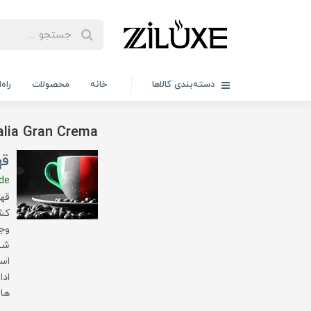
دسته‌بندی کالاها
خانه
محصولات
راه
alia Gran Crema
قه
ide
قهو
کشو
وجو
شهر
اسپ
ادا
های