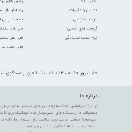
تماس با ما
روش های پرد
قوانین و مقررات
رویه ارسال س
حریم خصوصی
خدمات پس ا
فرصت های شغلی
سوالات متداو
فرم جذب نمایندگی
فرم نظر سنج
فرم انتقادات
هفت روز هفته ، ۲۴ ساعت شبانه‌روز پاسخگوی شما هستیم
درباره ما
در شرکت
زیلوکس
، هدف ما ارائه تجربه ای منحصر به فرد در هر 
محصولات ما از دستگاه های اسپرسوساز تمام اتوماتیک برای لذت بر
اسپرسوساز صنعتی مولتی بویلر مناسب برای رستوران ها، کافه ها،
و اجلاس ها و... انواع گوناگونی را شامل می شود.