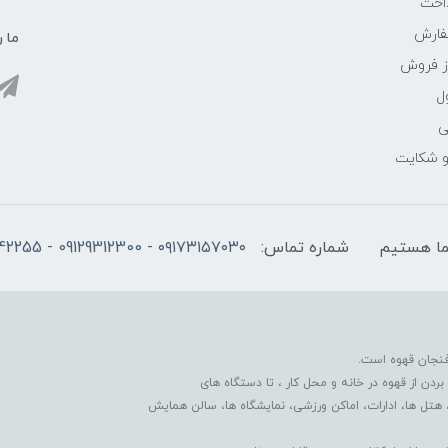
اخت
فارش
ما ر
ز فروش
ل
ی
 و شکایت
شماره تماس:
۰۹۱۷۳۱۵۷۰۳۰ - 09129312300 - 07137742255
فنجان قهوه است.
دن از قهوه در خانه و محل کار ، تا دستگاه های
 هتل ها، ادارات، اماکن ورزشی، نمایشگاه ها، سالن همایش