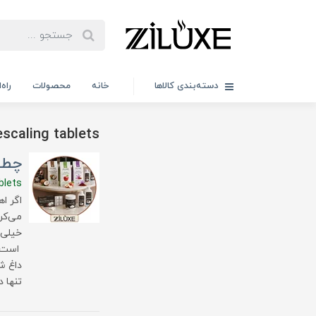
دسته‌بندی کالاها
خانه
محصولات
راه
escaling tablets
چطو
blets
اگر ا
می‌کر
خیلی‌
است.د
داغ ش
تنها 