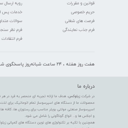
قوانین و مقررات
رویه ارسال س
حریم خصوصی
خدمات پس ا
فرصت های شغلی
سوالات متداو
فرم جذب نمایندگی
فرم نظر سنج
فرم انتقادات
هفت روز هفته ، ۲۴ ساعت شبانه‌روز پاسخگوی شما هستیم
درباره ما
در شرکت
زیلوکس
، هدف ما ارائه تجربه ای منحصر به فرد در هر 
محصولات ما از دستگاه های اسپرسوساز تمام اتوماتیک برای لذت بر
اسپرسوساز صنعتی مولتی بویلر مناسب برای رستوران ها، کافه ها،
و اجلاس ها و... انواع گوناگونی را شامل می شود.
همچنین با تکیه بر تکنولوژی های نوین دستگاه های کمپانی زیلو