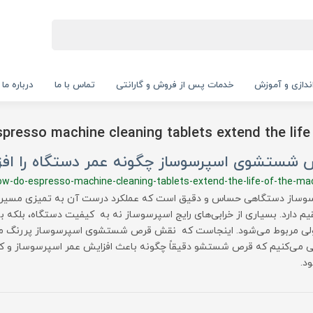
‌اندازی و آموزش
خدمات پس از فروش و گارانتی
تماس با ما
درباره ما
presso machine cleaning tablets extend the life
 شستشوی اسپرسوساز چگونه عمر دستگاه را افز
ow-do-espresso-machine-cleaning-tablets-extend-the-life-of-the-ma
وساز دستگاهی حساس و دقیق است که عملکرد درست آن به تمیزی مسیره
م دارد. بسیاری از خرابی‌های رایج اسپرسوساز نه به کیفیت دستگاه، بلک
لی مربوط می‌شود. اینجاست که نقش قرص شستشوی اسپرسوساز پررنگ می‌
 می‌کنیم که قرص شستشو دقیقاً چگونه باعث افزایش عمر اسپرسوساز و ک
د.