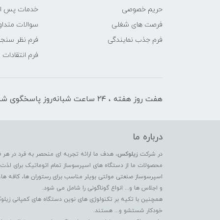
حریم خصوصی
خدمات پس ا
فرصت های شغلی
سوالات متداو
فرم جذب نمایندگی
فرم نظر سنج
فرم انتقادات
هفت روز هفته ، ۲۴ ساعت شبانه‌روز پاسخگوی شما هستیم
درباره ما
در شرکت
زیلوکس
، هدف ما ارائه تجربه ای منحصر به فرد در هر 
محصولات ما از دستگاه های اسپرسوساز تمام اتوماتیک برای لذت بر
اسپرسوساز صنعتی مولتی بویلر مناسب برای رستوران ها، کافه ها،
و اجلاس ها و... انواع گوناگونی را شامل می شود.
همچنین با تکیه بر تکنولوژی های نوین دستگاه های کمپانی زیلو
خودکار شستشو و... هستند.