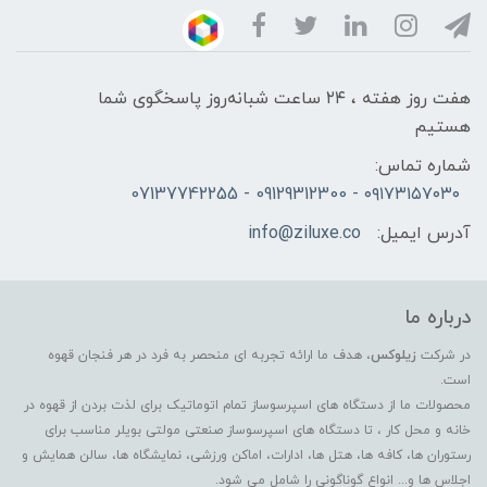
هفت روز هفته ، ۲۴ ساعت شبانه‌روز پاسخگوی شما
هستیم
شماره تماس:
۰۹۱۷۳۱۵۷۰۳۰ - 09129312300 - 07137742255
آدرس ایمیل:
info@ziluxe.co
درباره ما
در شرکت
زیلوکس
، هدف ما ارائه تجربه ای منحصر به فرد در هر فنجان قهوه
است.
محصولات ما از دستگاه های اسپرسوساز تمام اتوماتیک برای لذت بردن از قهوه در
خانه و محل کار ، تا دستگاه های اسپرسوساز صنعتی مولتی بویلر مناسب برای
رستوران ها، کافه ها، هتل ها، ادارات، اماکن ورزشی، نمایشگاه ها، سالن همایش و
اجلاس ها و... انواع گوناگونی را شامل می شود.