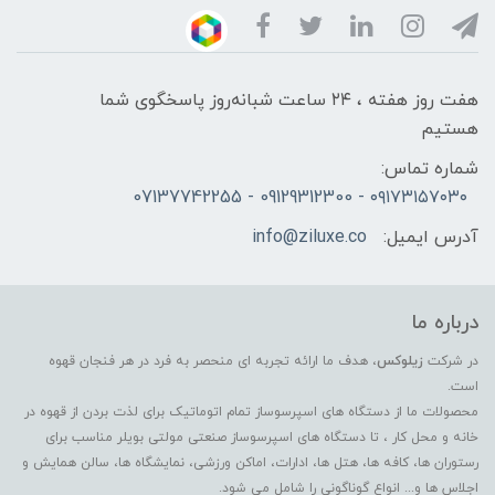
هفت روز هفته ، ۲۴ ساعت شبانه‌روز پاسخگوی شما
هستیم
شماره تماس:
۰۹۱۷۳۱۵۷۰۳۰ - 09129312300 - 07137742255
آدرس ایمیل:
info@ziluxe.co
درباره ما
در شرکت
زیلوکس
، هدف ما ارائه تجربه ای منحصر به فرد در هر فنجان قهوه
است.
محصولات ما از دستگاه های اسپرسوساز تمام اتوماتیک برای لذت بردن از قهوه در
خانه و محل کار ، تا دستگاه های اسپرسوساز صنعتی مولتی بویلر مناسب برای
رستوران ها، کافه ها، هتل ها، ادارات، اماکن ورزشی، نمایشگاه ها، سالن همایش و
اجلاس ها و... انواع گوناگونی را شامل می شود.