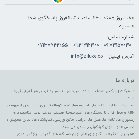
هفت روز هفته ، ۲۴ ساعت شبانه‌روز پاسخگوی شما
هستیم
شماره تماس:
۰۹۱۷۳۱۵۷۰۳۰ - 09129312300 - 07137742255
آدرس ایمیل:
info@ziluxe.co
درباره ما
در شرکت
زیلوکس
، هدف ما ارائه تجربه ای منحصر به فرد در هر فنجان قهوه
است.
محصولات ما از دستگاه های اسپرسوساز تمام اتوماتیک برای لذت بردن از قهوه در
خانه و محل کار ، تا دستگاه های اسپرسوساز صنعتی مولتی بویلر مناسب برای
رستوران ها، کافه ها، هتل ها، ادارات، اماکن ورزشی، نمایشگاه ها، سالن همایش و
اجلاس ها و... انواع گوناگونی را شامل می شود.
همچنین با تکیه بر تکنولوژی های نوین دستگاه های کمپانی زیلوکس دارای