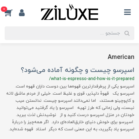
0
American
اسپرسو چیست و چگونه آماده می‌شود؟
/what-is-espresso-and-how-is-it-prepared
اسپرسو یکی از پرطرفدارترین قهوه‌ها بین دوست داران قهوه است.
اسپرسو یک قهوهٔ دلپذیر، قوی و غلیظ است. خیلی از مردم عاشق لاته
و کاپوچینو هستند، اما نمی‌دانند اسپرسو چیست. ندانستن عیب
نیست، ولی زمانی که طرز تهیه اسپرسو را یاد گرفتید می‌توانید
خودتان در منزل اسپرسو درست کنید و از نوشیدنش لذت ببرید.
اسپرسو برای خودش دنیای خارق‌العاده‌ای دارد. اگر همه‌چیز را دربارهٔ
اسپرسو یاد بگیرید، به این معنی است که دیگر استاد قهوه شده‌اید.