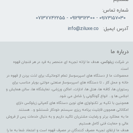
شماره تماس:
۰۹۱۷۳۱۵۷۰۳۰ - 09129312300 - 07137742255
آدرس ایمیل:
info@ziluxe.co
درباره ما
در شرکت
زیلوکس
، هدف ما ارائه تجربه ای منحصر به فرد در هر فنجان قهوه
است.
محصولات ما از دستگاه های اسپرسوساز تمام اتوماتیک برای لذت بردن از قهوه در
خانه و محل کار ، تا دستگاه های اسپرسوساز صنعتی مولتی بویلر مناسب برای
رستوران ها، کافه ها، هتل ها، ادارات، اماکن ورزشی، نمایشگاه ها، سالن همایش و
اجلاس ها و... انواع گوناگونی را شامل می شود.
همچنین با تکیه بر تکنولوژی های نوین دستگاه های کمپانی زیلوکس دارای
امکاناتی همچون قابلیت برنامه ریزی سیستم خودکار شستشو و... هستند.
ما به عملکرد برتر و رضایت مشتریان تاکید داریم و به دنبال خدمات پس از فروش
عالی و حمایت فنی کامل هستیم.
هدف ما ارتقای تجربه مصرف کنندگان در مصرف قهوه است و اعتماد شما به ما را